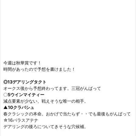
今週は秋華賞です！
時間があったので予想を書けました！
◎13デアリングタクト
オークス後から予想終わってます。三冠がんばって
〇
5
ウインマイティー
減点要素が少ない、戦えそうな唯一の相手。
▲
10クラバシュ
春クラシックの本命。おかげで当たらず・・でも最後もがんばって
☆16パラスアテナ
デアリングの後ろについてきそうな穴候補。