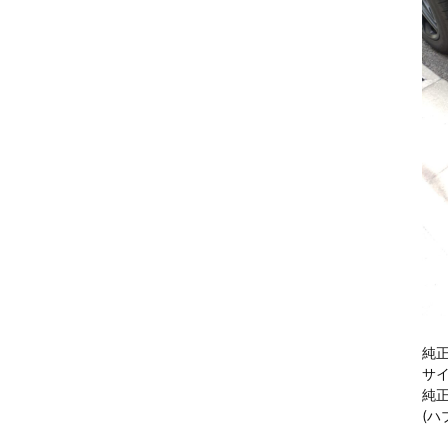
純正
サ
純
(ハ