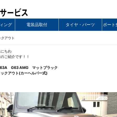
ヘルパーサービス
ィング
電装品取付
タイヤ・パーツ
ボート
ラックアウト
んにちわ
業のご紹介です！！
63A G63 AMG マットブラック
ックアウト(カーヘルパー式)