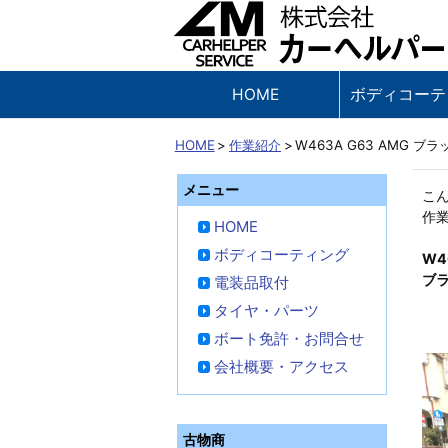
東京都新宿区西落合の中古車販売
株式会社カー
HOME
ボディコーテ
HOME
>
作業紹介
>
W463A G63 AMG ブ
メニュー
こ
作
HOME
ボディコーティング
W4
ブラ
電装品取付
タイヤ・パーツ
ボート免許・お問合せ
会社概要・アクセス
古物商