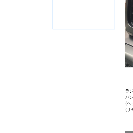
ラ
バ
(
(リ